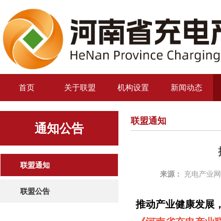
首页
关于联盟
机构设置
新闻动态
联盟通知
通知公告
联盟通知
来源：
充电产业网（
联盟公告
推动产业健康发展