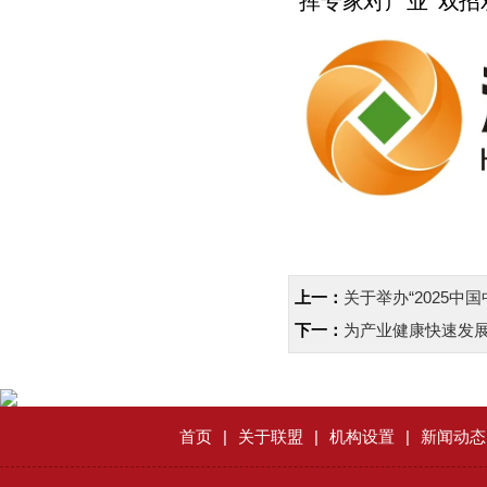
挥专家对产业“双
上一：
关于举办“2025
下一：
为产业健康快速发展
首页
|
关于联盟
|
机构设置
|
新闻动态