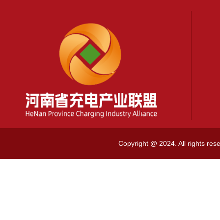
Copyright @ 2024. All rig