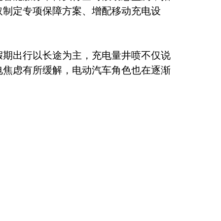
取制定专项保障方案、增配移动充电设
假期出行以长途为主，充电量井喷不仅说
电焦虑有所缓解，电动汽车角色也在逐渐