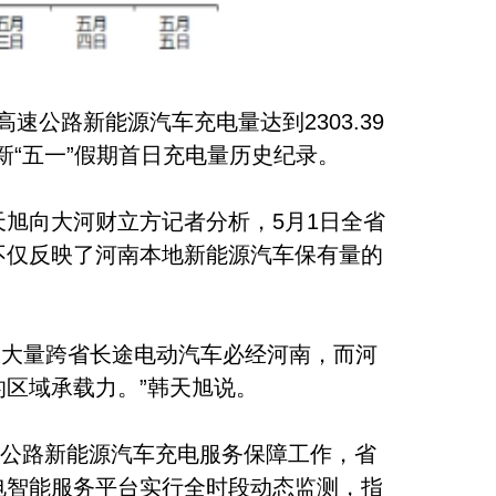
高速公路新能源汽车充电量达到2303.39
刷新“五一”假期首日充电量历史纪录。
旭向大河财立方记者分析，5月1日全省
不仅反映了河南本地新能源汽车保有量的
。
，大量跨省长途电动汽车必经河南，而河
区域承载力。”韩天旭说。
速公路新能源汽车充电服务保障工作，省
电智能服务平台实行全时段动态监测，指