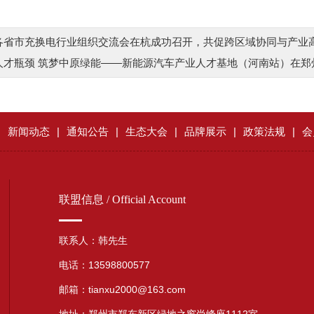
各省市充换电行业组织交流会在杭成功召开，共促跨区域协同与产业
人才瓶颈 筑梦中原绿能——新能源汽车产业人才基地（河南站）在郑
|
新闻动态
|
通知公告
|
生态大会
|
品牌展示
|
政策法规
|
会
联盟信息 / Official Account
联系人：韩先生
电话：13598800577
邮箱：tianxu2000@163.com