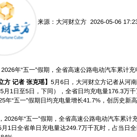
来源：大河财立方 2026-05-06 17:23
2026年“五一”假期，全省高速公路电动汽车累计充电3
立方 记者 张克瑶】
5月6日，大河财立方记者从河南
5月1日至5日，下同），全省日均充电量176.3万千
25年“五一”假期日均充电量增长41.7%，创历史新
2026年“五一”假期，全省高速公路电动汽车累计充电
5月1日全省单日充电量达249.7万千瓦时，占当日全