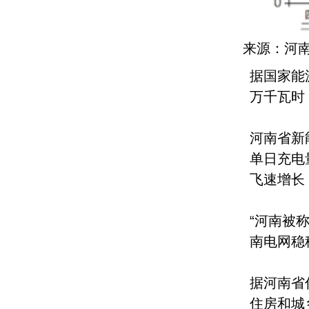
来源：河
据国家能
万千瓦时
河南省新
单日充电
飞速增长
“河南被
南电网稳
据河南省
住房和城