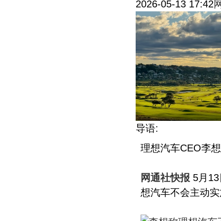
2026-05-13 17:42
导语:
理想汽车CEO李
网通社快报
5月1
想汽车不会主动实