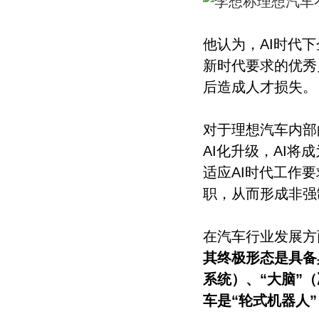
他认为，AI时代
新时代要求的优秀
后造成人才损失。
对于理想汽车内部
AI化升级，AI
适应AI时代工作
职，从而形成非强
在汽车行业发展方
其终极形态是具备
系统）、“大脑”
车是“轮式机器人