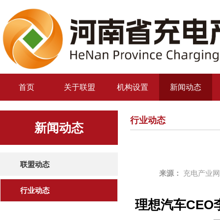
首页
关于联盟
机构设置
新闻动态
行业动态
新闻动态
联盟动态
来源：
充电产业网（
行业动态
理想汽车CE